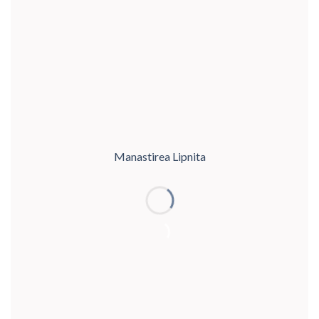
Manastirea Lipnita
MAGAZIN ONLINE
DE PRODUSE
MANASTIRESTI
ATELIER DE CROITORIE ȘI BRODERIE BISERICEASCĂ