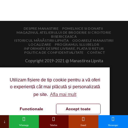
DESPRE MANASTIRE
POMELNICE SI DONATII
MAGAZINUL ATELIERULUI DE BRODERIE SI CROITORIE
BISERICEASCA
ISTORICUL MĂNĂSTIRII LIPNIȚA
ODOARELE MANASTIRII
LOCALIZARE
PROGRAMUL SLUJBELOR
INFORMATII DESPRE LIVRARE, PLATA SI RETUR
POLITICA DE CONFIDENTIALITATE
CONTACT
Copyright 2019-2021 @ Manastirea Lipnita
Utilizam fișiere de tip cookie pentru a vă oferi
o experiență cât mai plăcută și personalizată
pe site.
Afla mai mult
Functionale
Accept toate
↓
Whatsapp
Telefon
Email
Messenger