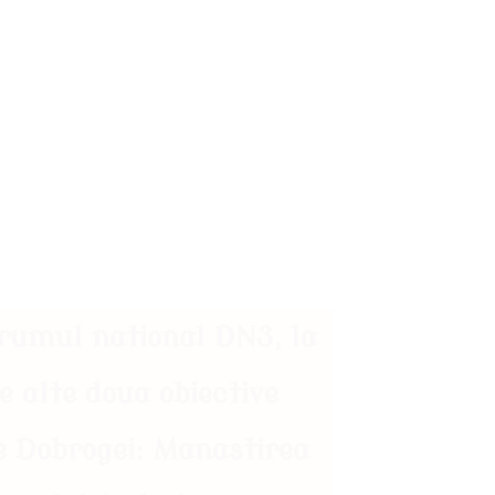
drumul national DN3, la
re alte doua obiective
le Dobrogei: Manastirea