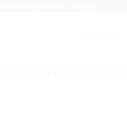
IN DE PRODUSE MANASTIRESTI
CONTACT
LOCALIZARE
Localizare
Localizarea Manastirii Sf. Ioan B