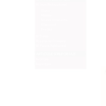
Sf. Ioan Botezatorul
Viata
Minuni
Icoane si moaste
Rugaciuni
Predici
Sf. Dasie
Sf. Luca de Crimeea
Sf. Paisie Aghioritul
ARTICOLE SI REPORTAJE
Articole
Reportaje