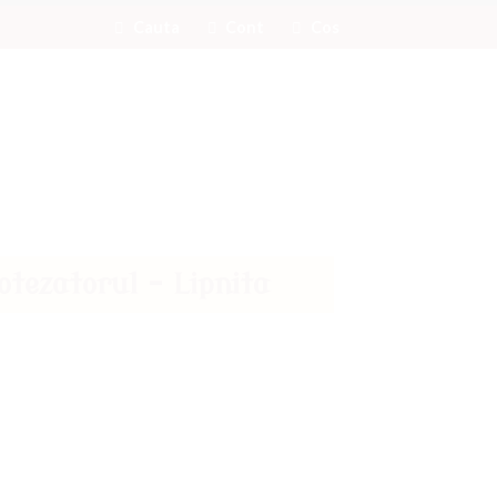
Cauta
Cont
Cos
otezatorul – Lipnita