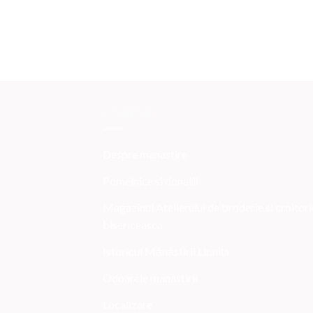
DIVERSE
Despre manastire
Pomelnice si donatii
Magazinul Atelierului de broderie si croitori
bisericeasca
Istoricul Mănăstirii Lipnița
Odoarele manastirii
Localizare