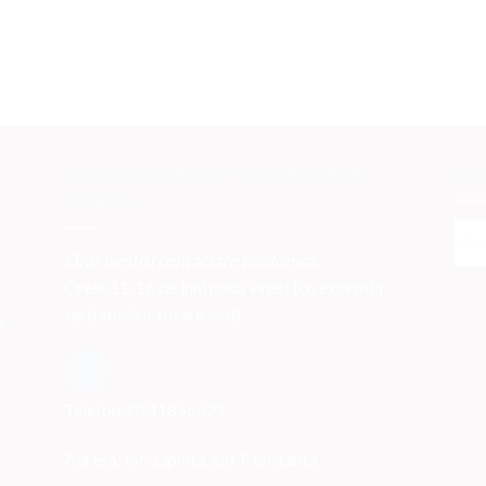
DATE DE CONTACT MANASTIREA
CA
LIPNITA
Orar pentru contactare telefonica:
Orele 11-16 de luni pana vineri (cu exceptia
sarbatorilor bisericesti)
e
Telefon: 0241856625
Adresa: loc. Lipnita, jud. Constanta