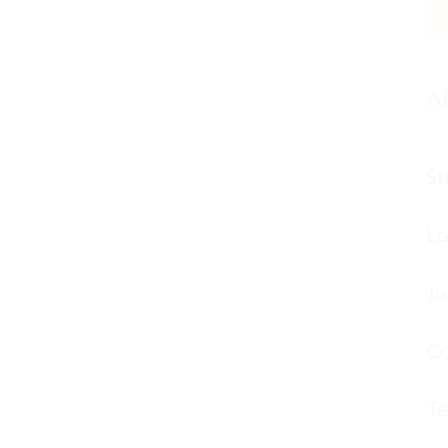
A
St
Lo
Ju
Co
Te