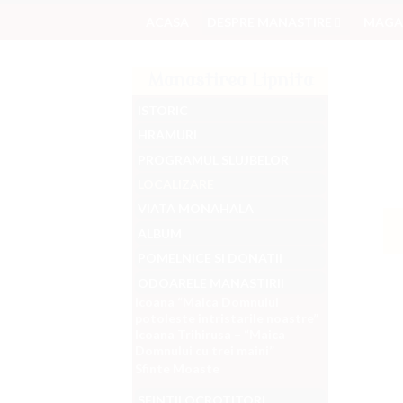
Skip
ACASA
DESPRE MANASTIRE
MAGAZ
to
content
Manastirea Lipnita
ISTORIC
HRAMURI
PROGRAMUL SLUJBELOR
LOCALIZARE
VIATA MONAHALA
ALBUM
POMELNICE SI DONATII
ODOARELE MANASTIRII
Icoana “Maica Domnului
potoleste intristarile noastre”
Icoana Trihirusa – “Maica
Domnului cu trei maini”
Sfinte Moaste
SFINTII OCROTITORI