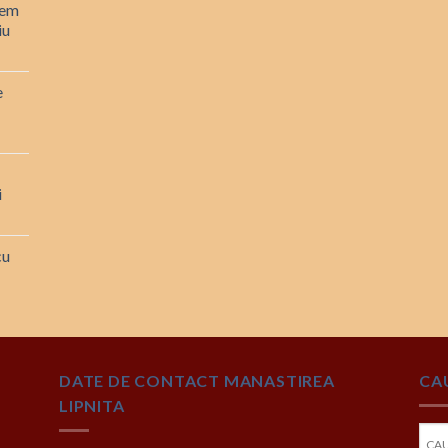
rem
iu
e
i
cu
DATE DE CONTACT MANASTIREA
CA
LIPNITA