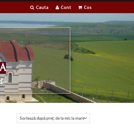
Cauta
Cont
Cos
CA
ă-