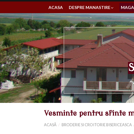
Skip
ACASA
DESPRE MANASTIRE
MAGAZ
to
content
S
-
Vesminte pentru sfinte 
ACASĂ
/
BRODERIE SI CROITORIE BISERICEASCA