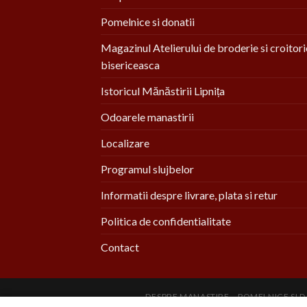
Pomelnice si donatii
Magazinul Atelierului de broderie si croitori
bisericeasca
Istoricul Mănăstirii Lipnița
Odoarele manastirii
Localizare
Programul slujbelor
Informatii despre livrare, plata si retur
Politica de confidentialitate
Contact
DESPRE MANASTIRE
POMELNICE SI D
ODOARELE MANASTIRII
LOCALIZARE
PR