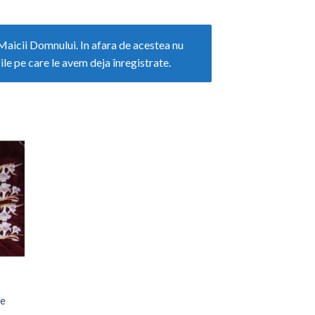
aicii Domnului. In afara de acestea nu
e pe care le avem deja înregistrate.
gati
a
rite
te