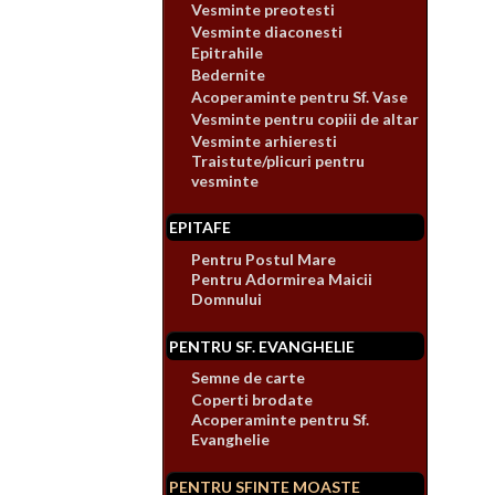
Vesminte preotesti
Vesminte diaconesti
Epitrahile
Bedernite
Acoperaminte pentru Sf. Vase
Vesminte pentru copiii de altar
Vesminte arhieresti
Traistute/plicuri pentru
vesminte
EPITAFE
Pentru Postul Mare
Pentru Adormirea Maicii
Domnului
PENTRU SF. EVANGHELIE
Semne de carte
Coperti brodate
Acoperaminte pentru Sf.
Evanghelie
PENTRU SFINTE MOASTE