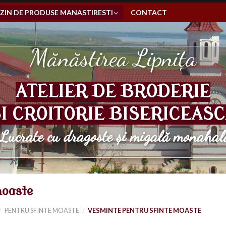
IN DE PRODUSE MANASTIRESTI
CONTACT
Mănăstirea Lipnița
ATELIER DE BRODERIE
I CROITORIE BISERICEAS
Lucrate cu dragoste și migală monahal
moaste
/
PENTRU SFINTE MOASTE
/
VESMINTE PENTRU SFINTE MOASTE