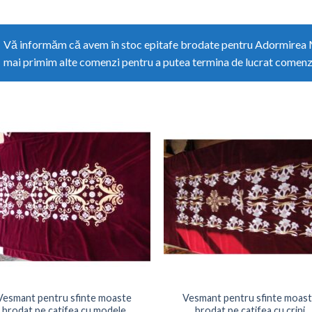
Vă informăm că avem în stoc epitafe brodate pentru Adormirea M
mai primim alte comenzi pentru a putea termina de lucrat comenzil
Adaugati
Adau
la
l
Favorite
Favo
Vesmant pentru sfinte moaste
Vesmant pentru sfinte moas
brodat pe catifea cu modele
brodat pe catifea cu crini