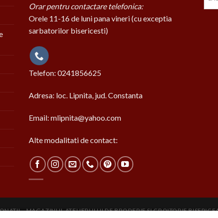
Orar pentru contactare telefonica:
Orele 11-16 de luni pana vineri (cu exceptia
sarbatorilor bisericesti)
e
Telefon: 0241856625
Adresa: loc. Lipnita, jud. Constanta
Email: mlipnita@yahoo.com
Alte modalitati de contact:
ONATII
MAGAZINUL ATELIERULUI DE BRODERIE SI CROITORIE BISERIC
OGRAMUL SLUJBELOR
INFORMATII DESPRE LIVRARE, PLATA SI RETUR
P