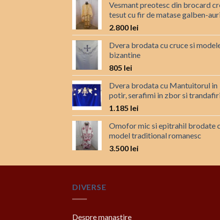
Vesmant preotesc din brocard c
tesut cu fir de matase galben-aur
2.800
lei
Dvera brodata cu cruce si model
bizantine
805
lei
Dvera brodata cu Mantuitorul in
potir, serafimi in zbor si trandafir
1.185
lei
Omofor mic si epitrahil brodate 
model traditional romanesc
3.500
lei
DIVERSE
Despre manastire