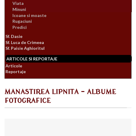
Viata
Minuni
Icoane si moaste
Rugaciuni
Predici
Sf. Dasie
Sf. Luca de Crimeea
Sf. Paisie Aghioritul
ARTICOLE SI REPORTAJE
Articole
Reportaje
MANASTIREA LIPNITA - ALBUME
FOTOGRAFICE