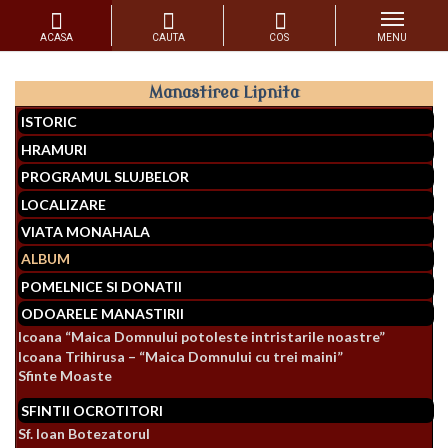
Skip
to
Manastirea Lipnita
content
ISTORIC
HRAMURI
PROGRAMUL SLUJBELOR
LOCALIZARE
VIATA MONAHALA
ALBUM
POMELNICE SI DONATII
ODOARELE MANASTIRII
Icoana “Maica Domnului potoleste intristarile noastre”
Icoana Trihirusa – “Maica Domnului cu trei maini”
Sfinte Moaste
SFINTII OCROTITORI
Sf. Ioan Botezatorul