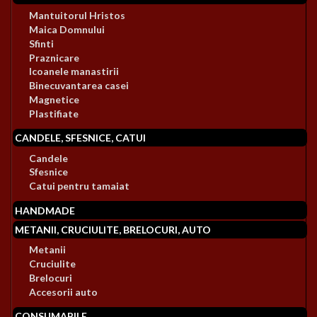
Mantuitorul Hristos
Maica Domnului
Sfinti
Praznicare
Icoanele manastirii
Binecuvantarea casei
Magnetice
Plastifiate
CANDELE, SFESNICE, CATUI
Candele
Sfesnice
Catui pentru tamaiat
HANDMADE
METANII, CRUCIULITE, BRELOCURI, AUTO
Metanii
Cruciulite
Brelocuri
Accesorii auto
CONSUMABILE