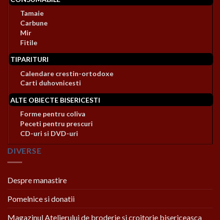
Tamaie
Carbune
Mir
Fitile
TIPARITURI
Calendare crestin-ortodoxe
Carti duhovnicesti
ALTE OBIECTE BISERICESTI
Forme pentru coliva
Peceti pentru prescuri
CD-uri si DVD-uri
DIVERSE
Despre manastire
Pomelnice si donatii
Magazinul Atelierului de broderie si croitorie bisericeasca