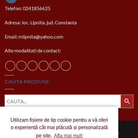
Telefon: 0241856625
Adresa: loc. Lipnita, jud. Constanta
Email: mlipnita@yahoo.com
Alte modalitati de contact:
CAUTA PRODUSE
Utilizam fișiere de tip cookie pentru a vă oferi
o experiență cât mai plăcută și personalizată
DESPRE MANASTIRE
POMELNICE SI DONATII
MAGAZINUL ATELIERULUI DE BRODERIE SI CROITORIE
pe site.
Afla mai mult
BISERICEASCA