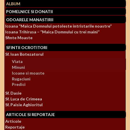
ALBUM
POMELNICE SI DONATII
ODOARELE MANASTIRII
Icoana “Maica Domnului potoleste intristarile noastre”
Icoana Trihirusa – “Maica Domnului cu trei maini”
Sfinte Moaste
SFINTII OCROTITORI
Sf. Ioan Botezatorul
Viata
Minuni
Icoane si moaste
Rugaciuni
Predici
Sf. Dasie
Sf. Luca de Crimeea
Sf. Paisie Aghioritul
ARTICOLE SI REPORTAJE
Articole
Reportaje