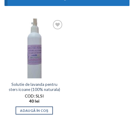
Adaugati
la
Favorite
Solutie de lavanda pentru
sters icoane (100% naturala)
COD: SLSI
40
lei
ADAUGĂ ÎN COȘ