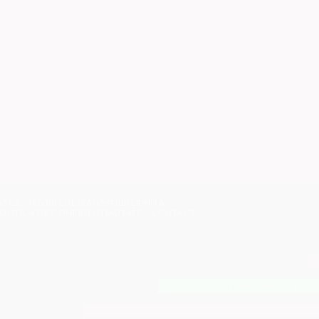
EASCA
ISTORICUL MĂNĂSTIRII LIPNIȚA
OLITICA DE CONFIDENTIALITATE
CONTACT
→
Scrieti-ne pe WhatsApp
Whatsapp
Telefon
Apel telefonic: orele 11-16 (luni-vineri)