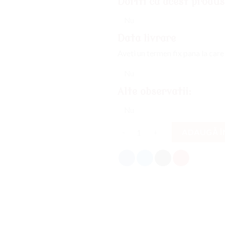
Doriti ca acest produs
Data livrare
Aveti un termen fix pana la care
Alte observatii:
Cantitate
ADAUGĂ Î