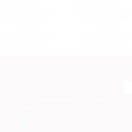
Adaugati
Adaug
la
la
era brodata cu Mantuitorul in
Dvera brodata cu struguri, spic
Favorite
Favor
potir, trandafiri si serafimi
serafimi si cruce bizantina
COD: DV-M
COD: DV-B3
1.260
lei
1.050
lei
DETALII DESPRE PRODUS
DETALII DESPRE PRODUS
DATE DE CONTACT MANASTIREA
CA
LIPNITA
Orar pentru contactare telefonica:
Orele 11-16 de luni pana vineri (cu exceptia
sarbatorilor bisericesti)
e