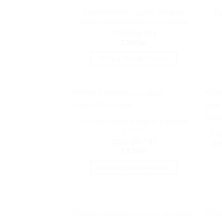
la
Dvera brodata cu potir, struguri,
Dv
Favorite
spice, serafimi si ingeri cu coroana
COD: DV-ST9
1.280
lei
DETALII DESPRE PRODUS
Adaugati
la
Dvera brodata cu rugi de trandafiri
Favorite
si cruce
Dve
COD: DV-TR2
gra
1.120
lei
DETALII DESPRE PRODUS