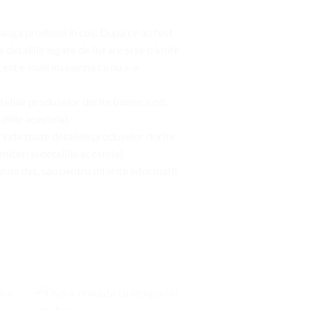
dauga produsul in cos. Dupa ce au fost
etaliile legate de livrare si se trimite
cest e-mail inseamna ca nu s-a
aliile produselor dorite (nume, cod,
liile acesteia).
nda toate detaliile produselor dorite
iteti si detaliile acesteia).
da dvs. sau pentru diferite informatii