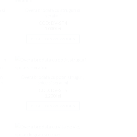
ati
Adaugati
la
 si
Dvera brodata cu struguri si
ite
Favorite
serafimi
COD: DV-ST4
1.040
lei
DETALII DESPRE PRODUS
ati
Adaugati
la
in
Dvera brodata cu potir, struguri,
ite
Favorite
ri
spice si serafimi
COD: DV-ST5
1.200
lei
DETALII DESPRE PRODUS
ati
Adaugati