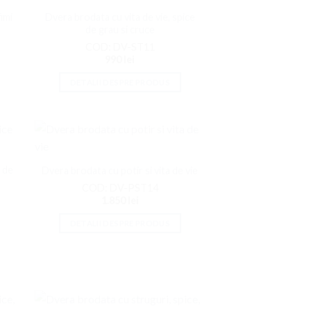
la
imi
Dvera brodata cu vita de vie, spice
ite
Favorite
de grau si cruce
COD: DV-ST11
990
lei
DETALII DESPRE PRODUS
ati
Adaugati
la
 de
Dvera brodata cu potir si vita de vie
ite
Favorite
COD: DV-PST14
1.850
lei
DETALII DESPRE PRODUS