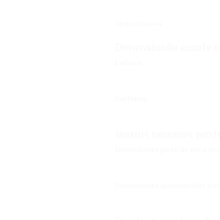
Alege culoarea:
Dimensiunile exacte al
Latimea
Inaltimea
Masuri necesare pentr
Dimensiunea partii de sus a dver
Dimensiunea spatiului liber vizib