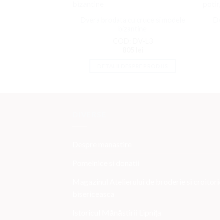
Adaugati
la
Dvera brodata cu cruce si modele
Dv
Favorite
bizantine
COD: DV-L3
805
lei
DETALII DESPRE PRODUS
DIVERSE
Despre manastire
Pomelnice si donatii
Magazinul Atelierului de broderie si croitori
bisericeasca
Istoricul Mănăstirii Lipnița