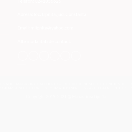
Telefon: 0241856625
Adresa: loc. Lipnita, jud. Constanta
Email: mlipnita@yahoo.com
Alte modalitati de contact:
ONATII
MAGAZINUL ATELIERULUI DE BRODERIE SI CROITORIE BISERIC
OGRAMUL SLUJBELOR
INFORMATII DESPRE LIVRARE, PLATA SI RETUR
P
Copyright 2019-2021 @ Manastirea Lipnita