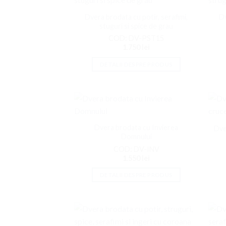
Adaugati
la
Dvera brodata cu potir, serafimi,
Dv
Favorite
stuguri si spice de grau
COD: DV-PST15
1.750
lei
DETALII DESPRE PRODUS
Adaugati
la
Dvera brodata cu Invierea
Dve
Favorite
Domnului
COD: DV-INV
1.550
lei
DETALII DESPRE PRODUS
Adaugati