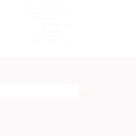
ati
Adaugati
la
e,
Dvera brodata cu struguri, spice,
ite
Favorite
serafimi si ingeri cu coroana
COD: DV-ST8
1.100
lei
DETALII DESPRE PRODUS
UTA PRODUSE