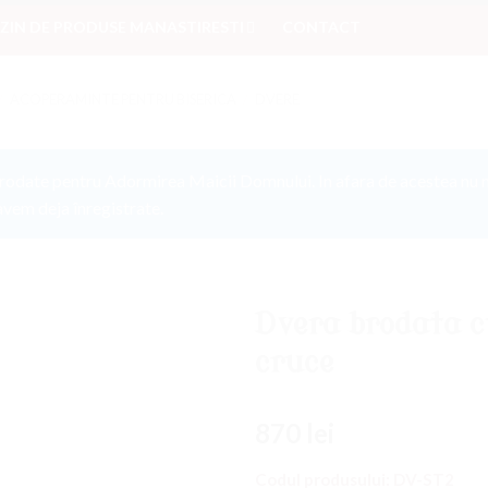
IN DE PRODUSE MANASTIRESTI
CONTACT
/
ACOPERAMINTE PENTRU BISERICA
/
DVERE
rodate pentru Adormirea Maicii Domnului. In afara de acestea nu 
avem deja înregistrate.
Dvera brodata cu
cruce
Adaugati
la
Favorite
870
lei
Codul produsului:
DV-ST2