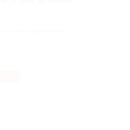
 sa fie lucrat din catifea?
 aveti nevoie sa primiti produsul?
N COȘ