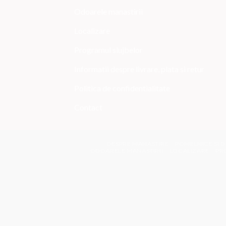
Odoarele manastirii
Localizare
Programul slujbelor
Informatii despre livrare, plata si retur
Politica de confidentialitate
Contact
DESPRE MANASTIRE
POMELNICE SI D
ODOARELE MANASTIRII
LOCALIZARE
PR