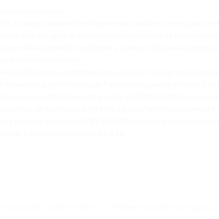
matoarele moduri:
rit, se alege culoarea si se completeaza detaliile cerute, apoi se a
e mergine la pagina de finalizare a comenzii unde se introduc toate d
 un e-mail automat de confirmare a comenzii. Daca nu ati primit a
a ne contactati telefonic.
un e-mail pe adresa mlipnita@yahoo.com care sa cuprinda toate det
 livrare (daca doriti factura pe Parohie va rugam sa trimiteti si deta
ite un mesaj pe Whatsapp catre numarul 0783 164 208 care sa cupri
si adresa de livrare (daca doriti factura pe Parohie va rugam sa trim
acta telefonic la numarul 0783 164 208 pentru a ne comunica coman
rilor bisericesti) intre orele 11 si 16.