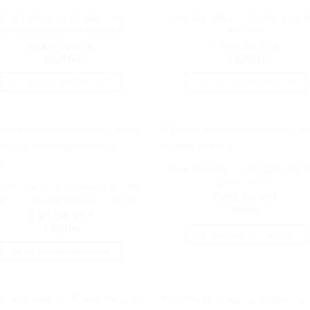
la
la
era brodata cu struguri, spice,
Dvera brodata cu struguri, seraf
Favorite
Favor
serafimi si ingeri cu coroana
si cruce
COD: DV-ST6
COD: DV-ST3
1.325
lei
1.030
lei
DETALII DESPRE PRODUS
DETALII DESPRE PRODUS
Adaugati
Adaug
la
la
Dvera brodata cu struguri, spice
Favorite
Favor
grau si cruce
ra brodata cu struguri, spice de
COD: DV-ST1
u si icoana imprimata pe canvas
780
lei
COD: DV-STIC
1.230
lei
DETALII DESPRE PRODUS
DETALII DESPRE PRODUS