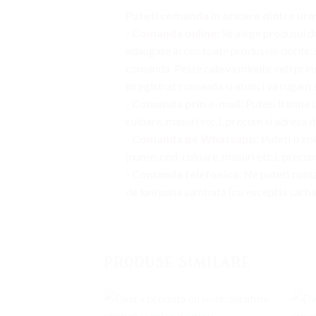
Puteti comanda in oricare dintre ur
-
Comanda online:
Se alege produsul do
adaugate in cos toate produsele dorite, s
comanda. Peste cateva minute veti primi
inregistrat comanda si atunci va rugam s
-
Comanda prin e-mail:
Puteti trimite 
culoare, masuri etc.), precum si adresa de
-
Comanda pe Whatsapp:
Puteti trim
(nume, cod, culoare, masuri etc.), precum 
-
Comanda telefonica
: Ne puteti cont
de luni pana sambata (cu exceptia sarbato
PRODUSE SIMILARE