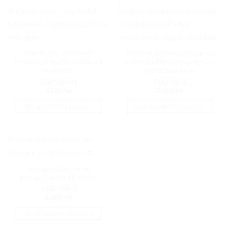
Adaugati
Adaugati
la
la
Favorite
Favorite
Omofor mic si epitrahil
Vesmant arhieresc brodat cu
brodate cu model traditional
model traditional romanesc in
romanesc
punct cruciulita
COD: VA-P3
COD: VA-2
3.500
lei
7.000
lei
DETALII DESPRE PRODUS
DETALII DESPRE PRODUS
Adaugati
la
Favorite
Vesmant arhieresc din
brocard cu cruci brodate
COD: VA-3
5.800
lei
DETALII DESPRE PRODUS