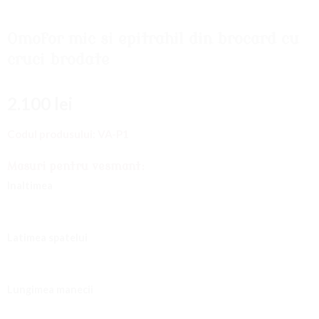
Adaugati
la
Favorite
Omofor mic si epitrahil din brocard cu
cruci brodate
2.100
lei
Codul produsului:
VA-P1
Masuri pentru vesmant:
Inaltimea
Latimea spatelui
Lungimea manecii