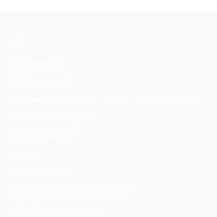
DIVERSE
Despre manastire
Pomelnice si donatii
Magazinul Atelierului de broderie si croitorie bisericeasca
Istoricul Mănăstirii Lipnița
Odoarele manastirii
Localizare
Programul slujbelor
Informatii despre livrare, plata si retur
Politica de confidentialitate