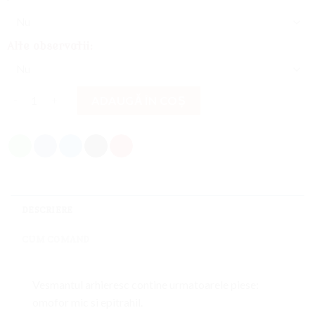
Alte observatii:
Cantitate
ADAUGĂ ÎN COȘ
DESCRIERE
CUM COMAND
Vesmantul arhieresc contine urmatoarele piese:
omofor mic si epitrahil.