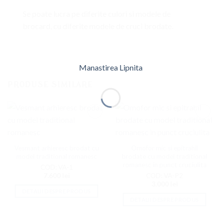
Se poate lucra pe diferite culori si modele de
brocard, cu diferite modele de cruci brodate.
Manastirea Lipnita
PRODUSE SIMILARE
Adaugati
Adaugati
la
la
Favorite
Favorite
Vesmant arhieresc brodat cu
Omofor mic si epitrahil
model traditional romanesc
brodate cu model traditional
romanesc in punct cruciulita
COD: VA-1
7.600
lei
COD: VA-P2
3.000
lei
DETALII DESPRE PRODUS
DETALII DESPRE PRODUS