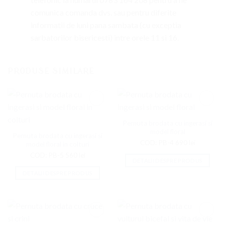
comunica comanda dvs. sau pentru diferite
informatii de luni pana sambata (cu exceptia
sarbatorilor bisericesti) intre orele 11 si 16.
PRODUSE SIMILARE
Adaugati
Adaugati
la
la
Favorite
Favorite
Pernuta brodata cu ingerasi si
model floral
Pernuta brodata cu ingerasi si
COD: PB-4
690
lei
model floral in colturi
COD: PB-5
560
lei
DETALII DESPRE PRODUS
DETALII DESPRE PRODUS
Adaugati
Adaugati