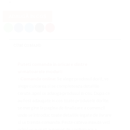
ADAUGĂ ÎN COȘ
CUM COMAND
Puteti comanda in oricare dintre
urmatoarele moduri:
-
Comanda online:
Se alege produsul dorit, se
alege culoarea si se completeaza detaliile
cerute, apoi se adauga produsul in cos. Dupa ce
au fost adaugate in cos toate produsele dorite,
se mergine la pagina de finalizare a comenzii
unde se introduc toate detaliile legate de livrare
si se trimite comanda. Peste cateva minute veti
primi un e-mail automat de confirmare a