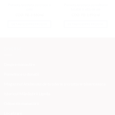
la
la
Favorite
Favorite
Pernuta brodata cu cruce si
Pernuta brodata cu vulturul
crini
bicefal si vita de vie
COD: PB-3
680
lei
COD: PB-1
890
lei
DETALII DESPRE PRODUS
DETALII DESPRE PRODUS
DIVERSE
Despre manastire
Pomelnice si donatii
Magazinul Atelierului de broderie si croitorie bisericeasca
Istoricul Mănăstirii Lipnița
Odoarele manastirii
Localizare