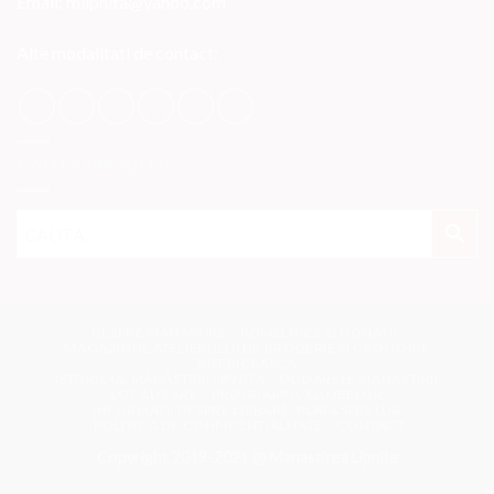
Email: mlipnita@yahoo.com
Alte modalitati de contact:
CAUTA PRODUSE
DESPRE MANASTIRE
POMELNICE SI DONATII
MAGAZINUL ATELIERULUI DE BRODERIE SI CROITORIE
BISERICEASCA
ISTORICUL MĂNĂSTIRII LIPNIȚA
ODOARELE MANASTIRII
LOCALIZARE
PROGRAMUL SLUJBELOR
INFORMATII DESPRE LIVRARE, PLATA SI RETUR
POLITICA DE CONFIDENTIALITATE
CONTACT
Copyright 2019-2021 @ Manastirea Lipnita