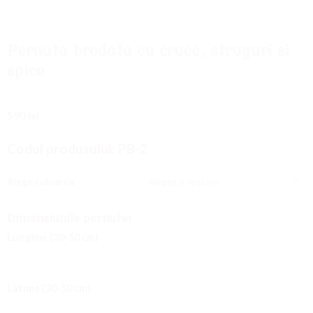
la
Favorite
Pernuta brodata cu cruce, struguri si
spice
590
lei
Codul produsului:
PB-2
Alege culoarea:
Dimensiunile pernutei
Lungime (30-50 cm)
Latime (30-50 cm)