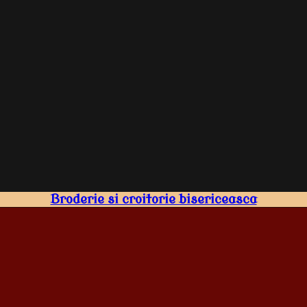
Broderie si croitorie bisericeasca