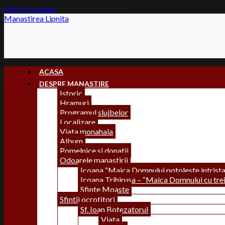
Skip to content
Manastirea Lipnita
ACASA
DESPRE MANASTIRE
Istoric
Hramuri
Programul slujbelor
Localizare
Viata monahala
Album
Pomelnice si donatii
Odoarele manastirii
Icoana “Maica Domnului potoleste intrista
Icoana Trihirusa – “Maica Domnului cu trei
Sfinte Moaste
Sfintii ocrotitori
Sf. Ioan Botezatorul
Viata