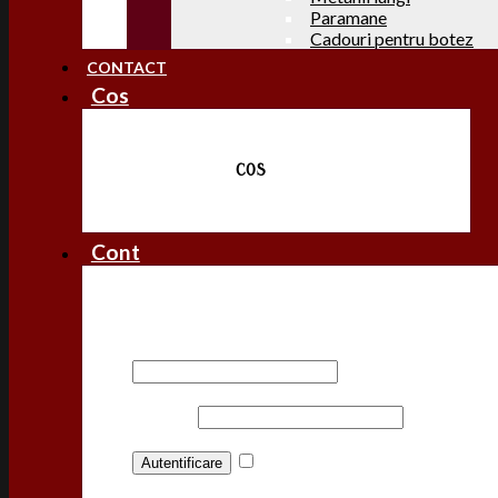
Paramane
Cadouri pentru botez
CONTACT
Cos
COS
Cont
Autentificare
Nume utilizator sau adresă email
*
Parolă
*
Ține-mă minte
Autentificare