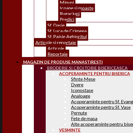
Minuni
Icoane si moaste
Rugaciuni
Predici
Sf. Dasie
Sf. Luca de Crimeea
Sf. Paisie Aghioritul
Articole si reportaje
Articole
Reportaje
MAGAZIN DE PRODUSE MANASTIRESTI
BRODERIE SI CROITORIE BISERICEASCA
ACOPERAMINTE PENTRU BISERICA
Sfinte Mese
Dvere
Iconostase
Analoage
Acoperaminte pentru Sf. Evang
Acoperaminte pentru Sf. Vase
Pernute
Fete de masa
Alte acoperaminte pentru bise
VESMINTE