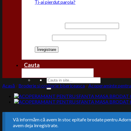
Ți-ai pierdut parola?
Înregistrare
Adresă email
*
Parolă
*
Înregistrare
Cauta
Acasă
/
Broderie si croitorie bisericeasca
/
Acoperaminte pentru 
Vă informăm că avem în stoc epitafe brodate pentru Adormir
avem deja înregistrate.