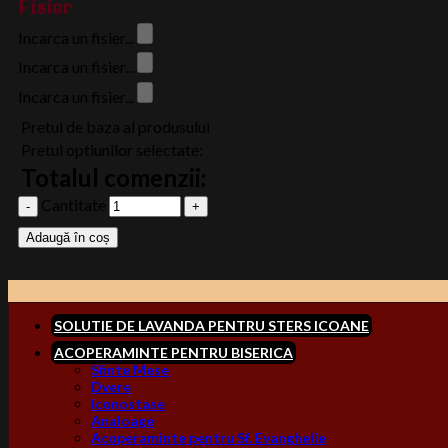
Fisier
Incarca un fisier...
Incarca un fisier...
Incarca un fisier...
Pretul de baza al produsului
Pretul optiunilor selectate:
Totalul comenzii:
Cantitate
Adaugă în coș
SOLUTIE DE LAVANDA PENTRU STERS ICOANE
ACOPERAMINTE PENTRU BISERICA
Sfinte Mese
Dvere
Iconostase
Analoage
Acoperaminte pentru Sf. Evanghelie