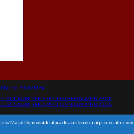
biserica
/
Sfinte Mese
ea Maicii Domnului. In afara de acestea nu mai primim alte comen