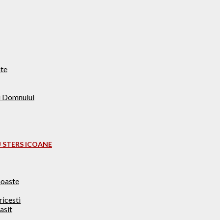
nte
i Domnului
 STERS ICOANE
moaste
ricesti
asit