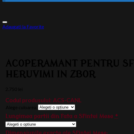
Adaugati la Favorite
ACOPERAMANT PENTRU SFA
HERUVIMI IN ZBOR
2.750
lei
Codul produsului:
ACS-CANL
Alege culoarea:
Lungimea partii din fata a Sfintei Mese
*
Dimensiunile exacte ale Sfintei Mese: