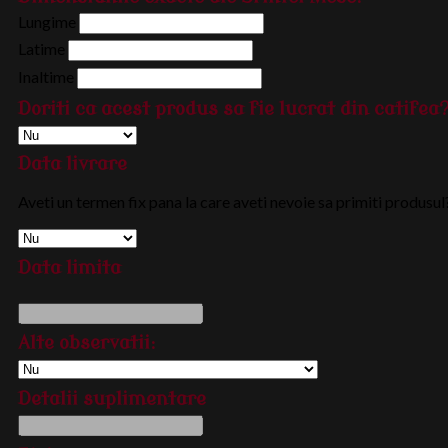
Lungime
Latime
Inaltime
Doriti ca acest produs sa fie lucrat din catifea
Data livrare
Aveti un termen fix pana la care aveti nevoie sa primiti produsul
Data limita
Alte observatii:
Detalii suplimentare