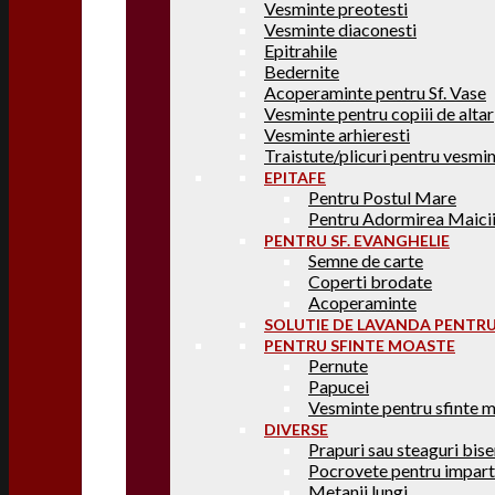
Vesminte preotesti
Vesminte diaconesti
Epitrahile
Bedernite
Acoperaminte pentru Sf. Vase
Vesminte pentru copiii de altar
Vesminte arhieresti
Traistute/plicuri pentru vesmi
EPITAFE
Pentru Postul Mare
Pentru Adormirea Maici
PENTRU SF. EVANGHELIE
Semne de carte
Coperti brodate
Acoperaminte
SOLUTIE DE LAVANDA PENTRU
PENTRU SFINTE MOASTE
Pernute
Papucei
Vesminte pentru sfinte 
DIVERSE
Prapuri sau steaguri bise
Pocrovete pentru impart
Metanii lungi