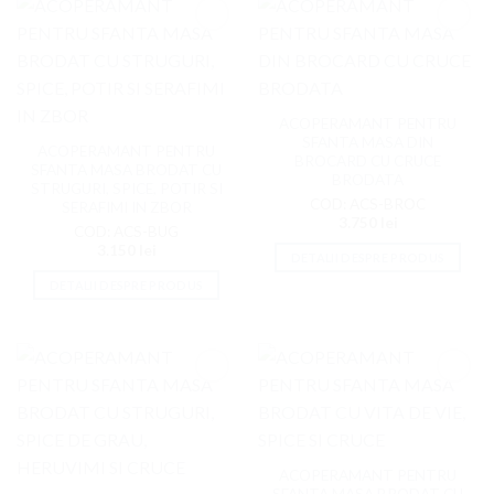
Adaugati
Adaugati
la
la
Favorite
Favorite
ACOPERAMANT PENTRU
SFANTA MASA DIN
ACOPERAMANT PENTRU
BROCARD CU CRUCE
SFANTA MASA BRODAT CU
BRODATA
STRUGURI, SPICE, POTIR SI
COD: ACS-BROC
SERAFIMI IN ZBOR
3.750
lei
COD: ACS-BUG
3.150
lei
DETALII DESPRE PRODUS
DETALII DESPRE PRODUS
Adaugati
Adaugati
la
la
Favorite
Favorite
ACOPERAMANT PENTRU