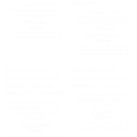
ACOPERAMANT PENTRU
SFANTA MASA BRODAT CU
ACOPERAMANT PENTRU
O CRUCE BIZANTINA
SFANTA MASA BRODAT CU
COD: ACSB1
STRUGURI, SPICE DE GRAU
1.100
lei
SI HERUVIMI
COD: ACS-ANG2
DETALII DESPRE PRODUS
1.960
lei
DETALII DESPRE PRODUS
Adaugati
Adaugati
la
la
Favorite
Favorite
ACOPERAMANT PENTRU
SFANTA MASA BRODAT CU
ACOPERAMANT PENTRU
O CRUCE
SFANTA MASA BRODAT CU
COD: ACS1
RUGI DE TRANDAFIRI SI
1.200
lei
HERUVIMI
COD: ACS-TRIM
DETALII DESPRE PRODUS
3.150
lei