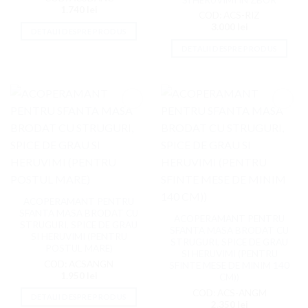
1.740
lei
COD: ACS-RIZ
3.000
lei
DETALII DESPRE PRODUS
DETALII DESPRE PRODUS
Adaugati
Adaugati
la
la
Favorite
Favorite
ACOPERAMANT PENTRU
SFANTA MASA BRODAT CU
ACOPERAMANT PENTRU
STRUGURI, SPICE DE GRAU
SFANTA MASA BRODAT CU
SI HERUVIMI (PENTRU
STRUGURI, SPICE DE GRAU
POSTUL MARE)
SI HERUVIMI (PENTRU
COD: ACSANGN
SFINTE MESE DE MINIM 140
1.950
lei
CM))
COD: ACS-ANGM
DETALII DESPRE PRODUS
2.350
lei