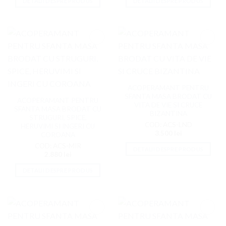
DETALII DESPRE PRODUS
DETALII DESPRE PRODUS
Adaugati
Adaugati
la
la
Favorite
Favorite
ACOPERAMANT PENTRU
SFANTA MASA BRODAT CU
ACOPERAMANT PENTRU
VITA DE VIE SI CRUCE
SFANTA MASA BRODAT CU
BIZANTINA
STRUGURI, SPICE,
COD: ACS-LND
HERUVIMI SI INGERI CU
3.500
lei
COROANA
COD: ACS-MIR
DETALII DESPRE PRODUS
2.880
lei
DETALII DESPRE PRODUS
Adaugati
Adaugati
la
la