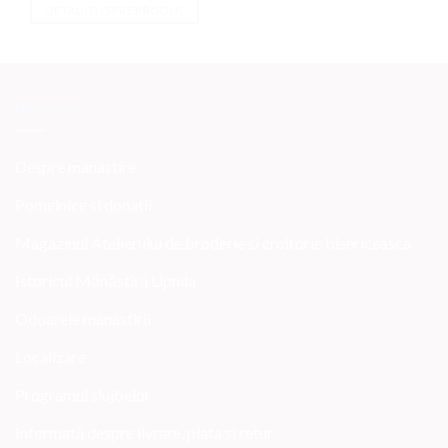
DETALII DESPRE PRODUS
DIVERSE
Despre manastire
Pomelnice si donatii
Magazinul Atelierului de broderie si croitorie bisericeasca
Istoricul Mănăstirii Lipnița
Odoarele manastirii
Localizare
Programul slujbelor
Informatii despre livrare, plata si retur