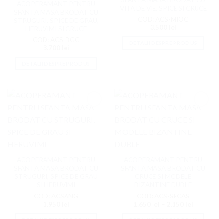
SFANTA MASA BRODAT CU
ACOPERAMANT PENTRU
VITA DE VIE, SPICE SI CRUCE
SFANTA MASA BRODAT CU
COD: ACS-MIOC
STRUGURI, SPICE DE GRAU,
3.500
lei
HERUVIMI SI CRUCE
COD: ACS-BGC
DETALII DESPRE PRODUS
3.700
lei
DETALII DESPRE PRODUS
Adaugati
Adaugati
la
la
Favorite
Favorite
ACOPERAMANT PENTRU
ACOPERAMANT PENTRU
SFANTA MASA BRODAT CU
SFANTA MASA BRODAT CU
STRUGURI, SPICE DE GRAU
CRUCE SI MODELE
SI HERUVIMI
BIZANTINE DUBLE
COD: ACSANG
COD: ACS-SFCAS
1.950
lei
1.650
lei
–
2.150
lei