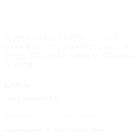
Adaugati
la
Favorite
ACOPERAMANT PENTRU SFANTA
MASA BRODAT CU MANTUITORUL IN
POTIR, STRUGURI, SPICE SI SERAFIMI
IN ZBOR
3.300
lei
Codul produsului:
ACS-AB
Alege culoarea:
Lungimea partii din fata a Sfintei Mese
*