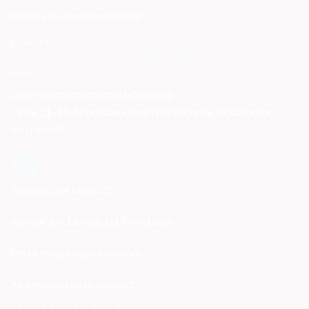
Politica de confidentialitate
Contact
DATE DE CONTACT MANASTIREA LIPNITA
Orar pentru contactare telefonica:
Orele 11-16 de luni pana vineri (cu exceptia sarbatorilor
bisericesti)
Telefon: 0241856625
Adresa: loc. Lipnita, jud. Constanta
Email: mlipnita@yahoo.com
Alte modalitati de contact: