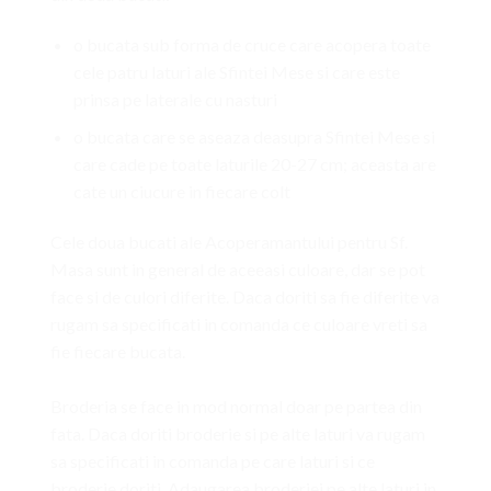
o bucata sub forma de cruce care acopera toate
cele patru laturi ale Sfintei Mese si care este
prinsa pe laterale cu nasturi
o bucata care se aseaza deasupra Sfintei Mese si
care cade pe toate laturile 20-27 cm; aceasta are
cate un ciucure in fiecare colt
Cele doua bucati ale Acoperamantului pentru Sf.
Masa sunt in general de aceeasi culoare, dar se pot
face si de culori diferite. Daca doriti sa fie diferite va
rugam sa specificati in comanda ce culoare vreti sa
fie fiecare bucata.
Broderia se face in mod normal doar pe partea din
fata. Daca doriti broderie si pe alte laturi va rugam
sa specificati in comanda pe care laturi si ce
broderie doriti. Adaugarea broderiei pe alte laturi in