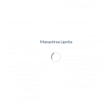
DETALII DESPRE PRODUS
Adaugati
Adaugati
la
la
Favorite
Favorite
Manastirea Lipnita
ACOPERAMANT PENTRU
SFANTA MASA BRODAT CU
ACOPERAMANT PENTRU
STRUGURI, SPICE DE GRAU,
SFANTA MASA BRODAT CU
POTIR SI SERAFIMI IN ZBOR
MANTUITORUL IN POTIR,
COD: ACS-BUGM
STRUGURI, SPICE SI
3.100
lei
SERAFIMI IN ZBOR
COD: ACS-ABC
DETALII DESPRE PRODUS
3.500
lei
SELECTEAZĂ OPȚIUNI