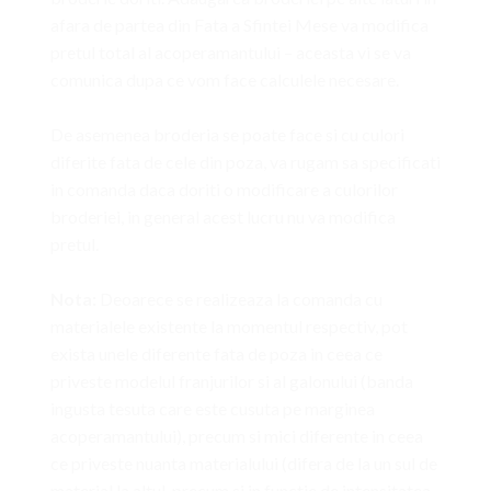
afara de partea din Fata a Sfintei Mese va modifica
pretul total al acoperamantului – aceasta vi se va
comunica dupa ce vom face calculele necesare.
De asemenea broderia se poate face si cu culori
diferite fata de cele din poza, va rugam sa specificati
in comanda daca doriti o modificare a culorilor
broderiei, in general acest lucru nu va modifica
pretul.
Nota:
Deoarece se realizeaza la comanda cu
materialele existente la momentul respectiv, pot
exista unele diferente fata de poza in ceea ce
priveste modelul franjurilor si al galonului (banda
ingusta tesuta care este cusuta pe marginea
acoperamantului), precum si mici diferente in ceea
ce priveste nuanta materialului (difera de la un sul de
material la altul, precum si in functie de intensitatea