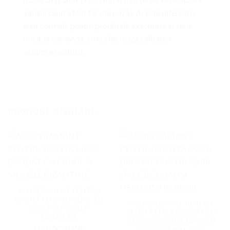
luminii cand a fost facuta poza). Aceste diferente
sunt normale pentru produsele executate in serie
mica, la comanda, si nu afecteaza calitatea
acoperamantului.
PRODUSE SIMILARE
Adaugati
Adaugati
la
la
Favorite
Favorite
ACOPERAMANT PENTRU
SFANTA MASA BRODAT CU
ACOPERAMANT PENTRU
CRUCE SI MODELE
SFANTA MASA BRODAT CU
BIZANTINE
STRUGURI, SPICE DE GRAU
COD: ACSDANC
SI HERUVIMI IN ZBOR