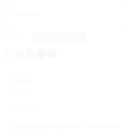
Alte observatii:
Cantitate
ADAUGĂ ÎN COȘ
DESCRIERE
MASURI
CUM COMAND
Acoperamantul brodat pentru Sf. Masa este alcatuit
din doua bucati: