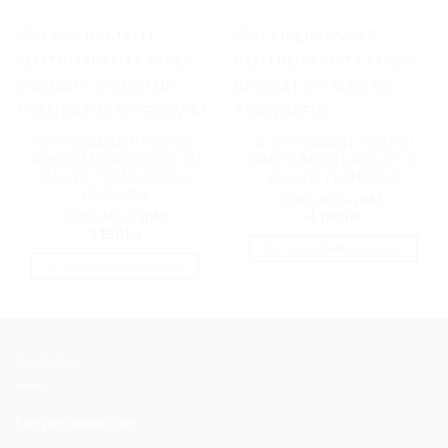
Adaugati
Adaugati
la
la
Favorite
Favorite
ACOPERAMANT PENTRU
ACOPERAMANT PENTRU
SFANTA MASA BRODAT CU
SFANTA MASA BRODAT CU
RUGI DE TRANDAFIRI SI
RUGI DE TRANDAFIR
HERUVIMI
COD: ACS-GRAT
COD: ACS-TRIM
4.100
lei
3.150
lei
DETALII DESPRE PRODUS
DETALII DESPRE PRODUS
DIVERSE
Despre manastire