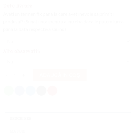
Data livrare
Aveti un termen fix pana la care aveti nevoie sa primiti
produsul? (Sunati intai pentru a intreba daca le putem lucra
pana la data respectiva sau nu)
Alte observatii:
Cantitate
ADAUGĂ ÎN COȘ
DESCRIERE
MASURI