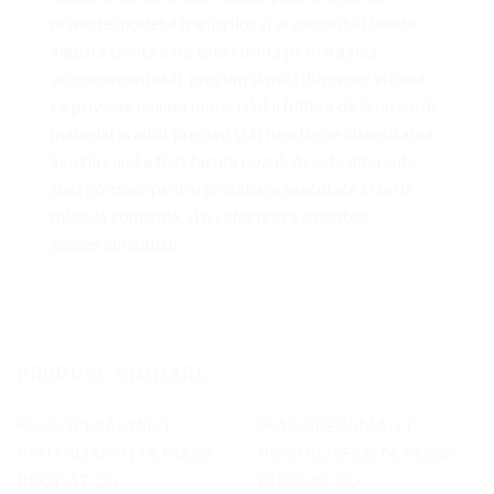
priveste modelul franjurilor si al galonului (banda
ingusta tesuta care este cusuta pe marginea
acoperamantului), precum si mici diferente in ceea
ce priveste nuanta materialului (difera de la un sul de
material la altul, precum si in functie de intensitatea
luminii cand a fost facuta poza). Aceste diferente
sunt normale pentru produsele executate in serie
mica, la comanda, si nu afecteaza calitatea
acoperamantului.
PRODUSE SIMILARE
Adaugati
Adaugati
la
la
Favorite
Favorite