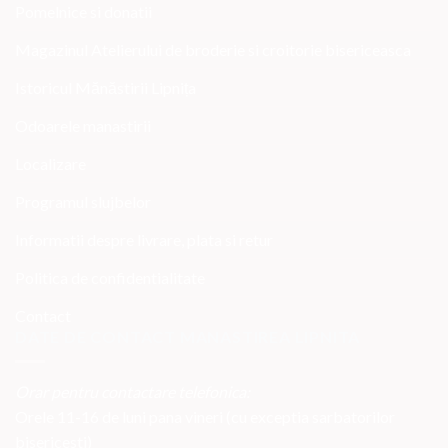
Pomelnice si donatii
Magazinul Atelierului de broderie si croitorie bisericeasca
Istoricul Mănăstirii Lipnița
Odoarele manastirii
Localizare
Programul slujbelor
Informatii despre livrare, plata si retur
Politica de confidentialitate
Contact
DATE DE CONTACT MANASTIREA LIPNITA
Orar pentru contactare telefonica:
Orele 11-16 de luni pana vineri (cu exceptia sarbatorilor
bisericesti)