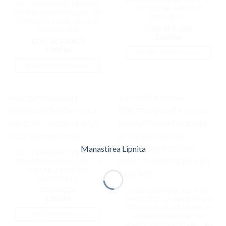
SFANTA MASA BRODAT CU
ACOPERAMANT PENTRU
VITA DE VIE SI CRUCE
SFANTA MASA BRODAT CU
BIZANTINA
STRUGURI, SPICE DE GRAU
COD: ACS-LND
SI HERUVIMI
3.500
lei
COD: ACS-ANG2
1.960
lei
DETALII DESPRE PRODUS
DETALII DESPRE PRODUS
Adaugati
Adaugati
la
la
Favorite
Favorite
Manastirea Lipnita
ACOPERAMANT PENTRU
SFANTA MASA BRODAT CU
SERAFIMI SI CRUCE
BIZANTINA
COD: ACGL
ACOPERAMANT PENTRU
1.500
lei
SFANTA MASA BRODAT CU
STRUGURI, SPICE DE GRAU
DETALII DESPRE PRODUS
SI HERUVIMI (PENTRU
SFINTE MESE DE MINIM 140