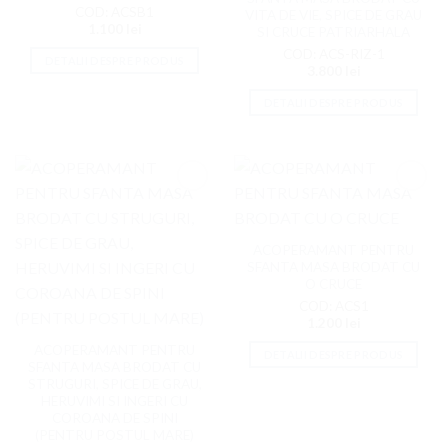
COD: ACSB1
VITA DE VIE, SPICE DE GRAU
1.100
lei
SI CRUCE PATRIARHALA
COD: ACS-RIZ-1
DETALII DESPRE PRODUS
3.800
lei
DETALII DESPRE PRODUS
Adaugati
Adaugati
la
la
Favorite
Favorite
ACOPERAMANT PENTRU
SFANTA MASA BRODAT CU
O CRUCE
COD: ACS1
1.200
lei
ACOPERAMANT PENTRU
DETALII DESPRE PRODUS
SFANTA MASA BRODAT CU
STRUGURI, SPICE DE GRAU,
HERUVIMI SI INGERI CU
COROANA DE SPINI
(PENTRU POSTUL MARE)