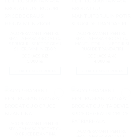
Adaugati
Adaugati
la
la
Favorite
Favorite
ACOPERAMANT PENTRU
ACOPERAMANT PENTRU
SFANTA MASA BRODAT CU
SFANTA MASA BRODAT CU
STRUGURI, SPICE DE GRAU
MANTUITORUL IN POTIR SI
SI HERUVIMI IN ZBOR
RUGI DE TRANDAFIRI
COD: ACS-RIZ
COD: ACS-ANC
3.000
lei
4.000
lei
DETALII DESPRE PRODUS
DETALII DESPRE PRODUS
Adaugati
Adaugati
la
la
Favorite
Favorite
ACOPERAMANT PENTRU
SFANTA MASA BRODAT CU
ACOPERAMANT PENTRU
O CRUCE BIZANTINA
SFANTA MASA BRODAT CU