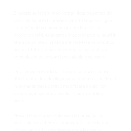
Broderia se face in mod normal doar pe partea din
fata. Daca doriti broderie si pe alte laturi va rugam
sa specificati in comanda pe care laturi si ce
broderie doriti. Adaugarea broderiei pe alte laturi in
afara de partea din Fata a Sfintei Mese va modifica
pretul total al acoperamantului – aceasta vi se va
comunica dupa ce vom face calculele necesare.
De asemenea broderia se poate face si cu culori
diferite fata de cele din poza, va rugam sa specificati
in comanda daca doriti o modificare a culorilor
broderiei, in general acest lucru nu va modifica
pretul.
Nota:
Deoarece se realizeaza la comanda cu
materialele existente la momentul respectiv, pot
exista unele diferente fata de poza in ceea ce