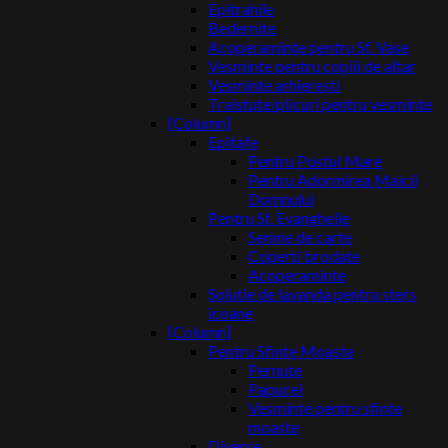
Epitrahile
Bedernite
Acoperaminte pentru Sf. Vase
Vesminte pentru copiii de altar
Vesminte arhieresti
Traistute/plicuri pentru vesminte
[Column]
Epitafe
Pentru Postul Mare
Pentru Adormirea Maicii
Domnului
Pentru Sf. Evanghelie
Semne de carte
Coperti brodate
Acoperaminte
Solutie de lavanda pentru sters
icoane
[Column]
Pentru Sfinte Moaste
Pernute
Papucei
Vesminte pentru sfinte
moaste
Diverse