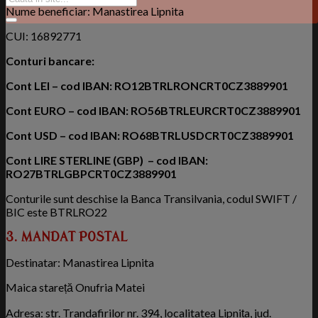
Nume beneficiar: Manastirea Lipnita
CUI: 16892771
Conturi bancare:
Cont LEI
– cod IBAN: RO12BTRLRONCRT0CZ3889901
Cont EURO
– cod IBAN: RO56BTRLEURCRT0CZ3889901
Cont USD
– cod IBAN: RO68BTRLUSDCRT0CZ3889901
Cont LIRE STERLINE (GBP)
– cod IBAN:
RO27BTRLGBPCRT0CZ3889901
Conturile sunt deschise la Banca Transilvania, codul SWIFT /
BIC este BTRLRO22
3. MANDAT POSTAL
Destinatar: Manastirea Lipnita
Maica stareță Onufria Matei
Adresa: str. Trandafirilor nr. 394, localitatea Lipnița, jud.