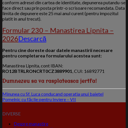
conform adresei din cartea de identitate, depunerea putandu-se
face direct sau prin posta printr-o scrisoare recomandata. Data
limita de depunere este 25 mai anul curent (pentru impozitul
platit in anul trecut).
Formular 230 – Manastirea Lipnita –
2026
Descarcă
Pentru cine doreste doar datele manastirii necesare
pentru completarea formularului acestea sunt:
Manastirea Lipnita, cont IBAN:
RO12BTRLRONCRT0CZ3889901
, CUI: 16892771
Dumnezeu sa va rasplateasca jertfa!
Minunea cu Sf. Luca conducand operatia unui baietel
Pomelnic cu făclie pentru Inviere – VII
DIVERSE
Despre manastire