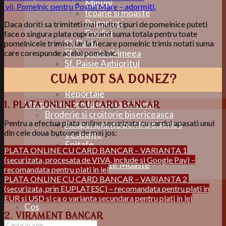
Minuni
vii
,
Pomelnic pentru Postul Mare – adormiti
.
Icoane si moaste
Rugaciuni
Daca doriti sa trimiteti mai multe tipuri de pomelnice puteti
Predici
face o singura plata cuprinzand suma totala pentru toate
Sf. Dasie
pomelnicele trimise, iar la fiecare pomelnic trimis notati suma
Sf. Luca de Crimeea
care corespunde acelui pomelnic.
Sf. Paisie Aghioritul
Articole si reportaje
CUM POT SA DONEZ?
Articole
Reportaje
Magazin de produse manastiresti
1. PLATA ONLINE CU CARD BANCAR
Broderie si croitorie bisericeasca
Pentru a efectua plata online securizata cu cardul apasati unul
Acoperaminte pentru biserica
din cele doua butoane de mai jos:
Vesminte
Epitafe
PLATA ONLINE CU CARD BANCAR – VARIANTA 1
Pentru Sf. Evanghelie
(securizata, procesata de VIVA, include si Google Pay) –
Pentru Sfinte Moaste
recomandata pentru plati in lei
Diverse
PLATA ONLINE CU CARD BANCAR – VARIANTA 2
Contact
(securizata, prin EUPLATESC) – recomandata pentru plati in
Contul meu
EUR si USD si ca o varianta secundara pentru plati in lei
Cos
2. VIRAMENT BANCAR