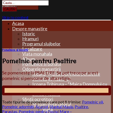
Skip to content
Manastirea Lipnita
Acasa
Despre manastire
Istoric
Hramuri
Programul slujbelor
Localizare
Pomelnice si donatii
Viata monahala
Album
Pomelnic pentru Psaltire
Pomelnice si donatii
Odoarele manastirii
Se pomeneste la PSALTIRE. Se pot trece pe acest
Icoana “Maica Domnului potoleste
pomelnic si persoane de alta religie.
intristarile noastre”
Icoana Trihirusa – “Maica Domnului cu
trei maini”
Sfinte Moaste
Sfintii ocrotitori
Toate tipurile de pomelnice care pot fi trimise:
Pomelnic vii
,
Sf. Ioan Botezatorul
Pomelnic adormiti
,
Acatist
,
Sfantul Maslu
,
Psaltire
,
Viata
Parastas,
Pomelnic pentru Postul Mare –