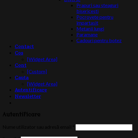
Prapuri sau steaguri
bisericesti
Pocrovete pentru
impartasit
Metanii lungi
Paramane
Cadouri pentru botez
Contact
Cos
[Widget Area]
Cont
[Custom]
Cauta
[Widget Area]
Autentificare
Newsletter
Autentificare
Nume utilizator sau adresă email
*