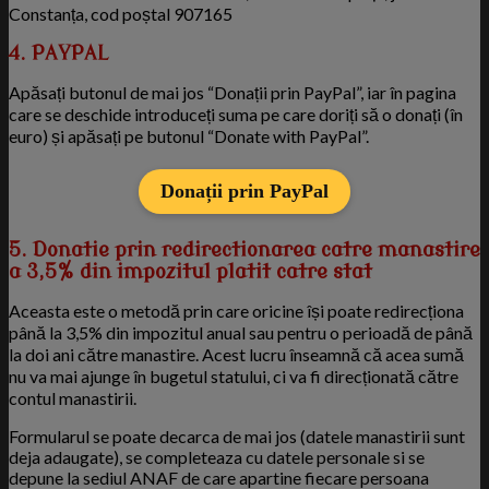
Constanța, cod poștal 907165
4. PAYPAL
Apăsați butonul de mai jos “Donații prin PayPal”, iar în pagina
care se deschide introduceți suma pe care doriți să o donați (în
euro) și apăsați pe butonul “Donate with PayPal”.
Donații prin PayPal
5. Donatie prin redirectionarea catre manastire
a 3,5% din impozitul platit catre stat
Aceasta este o metodă prin care oricine își poate redirecționa
până la 3,5% din impozitul anual sau pentru o perioadă de până
la doi ani către manastire. Acest lucru înseamnă că acea sumă
nu va mai ajunge în bugetul statului, ci va fi direcționată către
contul manastirii.
Formularul se poate decarca de mai jos (datele manastirii sunt
deja adaugate), se completeaza cu datele personale si se
depune la sediul ANAF de care apartine fiecare persoana