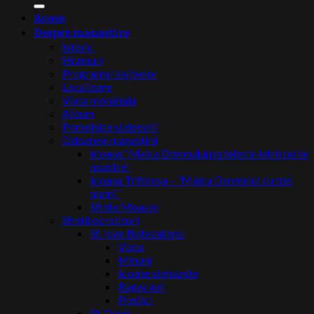
Acasa
Despre manastire
Istoric
Hramuri
Programul slujbelor
Localizare
Viata monahala
Album
Pomelnice si donatii
Odoarele manastirii
Icoana “Maica Domnului potoleste intristarile
noastre”
Icoana Trihirusa – “Maica Domnului cu trei
maini”
Sfinte Moaste
Sfintii ocrotitori
Sf. Ioan Botezatorul
Viata
Minuni
Icoane si moaste
Rugaciuni
Predici
Sf. Dasie