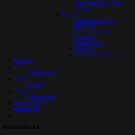
Vesminte pentru sfinte
moaste
Diverse
Prapuri sau steaguri
bisericesti
Pocrovete pentru
impartasit
Metanii lungi
Paramane
Cadouri pentru botez
Contact
Cos
[Widget Area]
Cont
[Custom]
Cauta
[Widget Area]
Autentificare
Newsletter
Autentificare