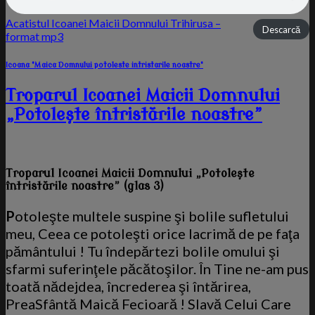
Acatistul Icoanei Maicii Domnului Trihirusa –
Descarcă
format mp3
Icoana "Maica Domnului potoleste intristarile noastre"
Troparul Icoanei Maicii Domnului
„Potoleşte întristările noastre”
Troparul Icoanei Maicii Domnului „Potoleşte
întristările noastre” (glas 3)
P
otoleşte multele suspine şi bolile sufletului
meu, Ceea ce potoleşti orice lacrimă de pe faţa
pământului ! Tu îndepărtezi bolile omului şi
sfarmi suferinţele păcătoşilor. În Tine ne-am pus
toată nădejdea, încrederea şi întărirea,
PreaSfântă Maică Fecioară ! Slavă Celui Care