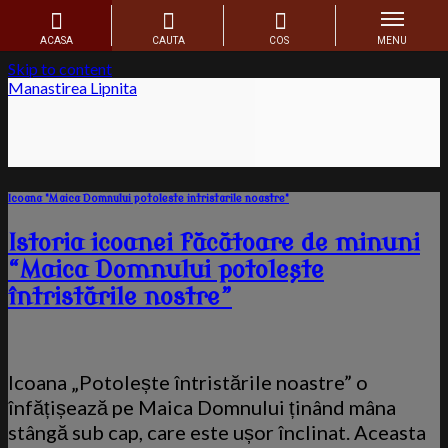
Skip to content
Manastirea Lipnita
Icoana "Maica Domnului potoleste intristarile noastre"
Istoria icoanei făcătoare de minuni
“Maica Domnului potolește
întristările nostre”
Icoana „Potolește întristările noastre” o
înfățișează pe Maica Domnului ținând mâna
stângă sub cap, care este ușor înclinat. Aceasta