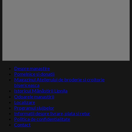
Despre manastire
Pomelnice si donatii
Magazinul Atelierului de broderie si croitorie
bisericeasca
Istoricul Mănăstirii Lipnița
Odoarele manastirii
Localizare
Programul slujbelor
Informatii despre livrare, plata si retur
Politica de confidentialitate
Contact