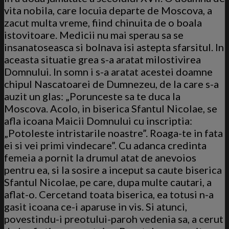
vita nobila, care locuia departe de Moscova, a
zacut multa vreme, fiind chinuita de o boala
istovitoare. Medicii nu mai sperau sa se
insanatoseasca si bolnava isi astepta sfarsitul. In
aceasta situatie grea s-a aratat milostivirea
Domnului. In somn i s-a aratat acestei doamne
chipul Nascatoarei de Dumnezeu, de la care s-a
auzit un glas: „Porunceste sa te duca la
Moscova. Acolo, in biserica Sfantul Nicolae, se
afla icoana Maicii Domnului cu inscriptia:
„Potoleste intristarile noastre”. Roaga-te in fata
ei si vei primi vindecare”. Cu adanca credinta
femeia a pornit la drumul atat de anevoios
pentru ea, si la sosire a inceput sa caute biserica
Sfantul Nicolae, pe care, dupa multe cautari, a
aflat-o. Cercetand toata biserica, ea totusi n-a
gasit icoana ce-i aparuse in vis. Si atunci,
povestindu-i preotului-paroh vedenia sa, a cerut