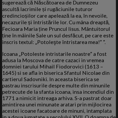
sugerează că Născătoarea de Dumnezeu
ascultă lacrimile și rugăciunile tuturor
credincioșilor care apelează la ea, în nevoile,
necazurile și întristările lor. Cu mâna dreaptă,
Fecioara Maria ține Pruncul Iisus. Mântuitorul
ține în mâinile Sale un sul desfăcut, pe care este
inscris textul: „Potoleşte întristarea mea!” ”.
Icoana „Potoleste intristarile noastre” a fost
adusa la Moscova de catre cazaci in vremea
domniei tarului Mihail Fiodorovici (1613 –
1645) si se afla in biserica Sfantul Nicolae din
cartierul Sadovniki. In aceasta biserica se
pastrau inscrisurile despre multe din minunile
petrecute de la sfanta icoana, insa incendiul din
1771 a nimicit intreaga arhiva. S-a pastrat doar
amintirea unei minunate aratari prin mijlocirea
acestei icoane facatoare de minuni, intamplata
in a doua jumatate a secolului XVII. O doamna de