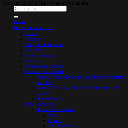
Copyright 2019-2021 @ Manastirea Lipnita
Acasa
Despre manastire
Istoric
Hramuri
Programul slujbelor
Localizare
Viata monahala
Album
Pomelnice si donatii
Odoarele manastirii
Icoana “Maica Domnului potoleste intristarile
noastre”
Icoana Trihirusa – “Maica Domnului cu trei
maini”
Sfinte Moaste
Sfintii ocrotitori
Sf. Ioan Botezatorul
Viata
Minuni
Icoane si moaste