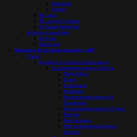
Rugaciuni
Predici
Sf. Dasie
Sf. Luca de Crimeea
Sf. Paisie Aghioritul
Articole si reportaje
Articole
Reportaje
Magazin de produse manastiresti
[Tabs]
Broderie si croitorie bisericeasca
Acoperaminte pentru biserica
Sfinte Mese
Dvere
Iconostase
Analoage
Acoperaminte pentru Sf.
Evanghelie
Acoperaminte pentru Sf. Vase
Pernute
Fete de masa
Alte acoperaminte pentru
biserica