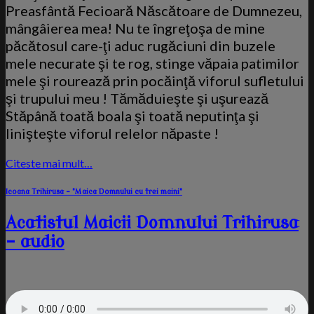
Preasfântă Fecioară Născătoare de Dumnezeu,
mângâierea mea! Nu te îngreţoşa de mine
păcătosul care-ţi aduc rugăciuni din buzele
mele necurate şi te rog, stinge văpaia patimilor
mele şi rourează prin pocăinţă viforul sufletului
şi trupului meu ! Tămăduieşte şi uşurează
Stăpână toată boala şi toată neputinţa şi
linişteşte viforul relelor năpaste !
Citeste mai mult…
Icoana Trihirusa - "Maica Domnului cu trei maini"
Acatistul Maicii Domnului Trihirusa
– audio