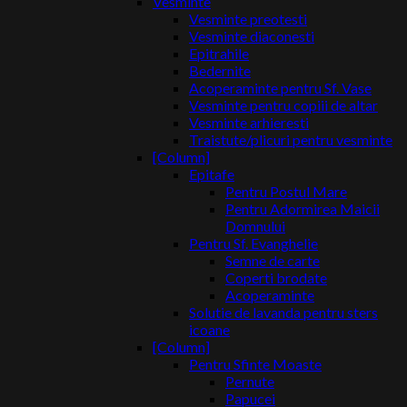
Vesminte
Vesminte preotesti
Vesminte diaconesti
Epitrahile
Bedernite
Acoperaminte pentru Sf. Vase
Vesminte pentru copiii de altar
Vesminte arhieresti
Traistute/plicuri pentru vesminte
[Column]
Epitafe
Pentru Postul Mare
Pentru Adormirea Maicii
Domnului
Pentru Sf. Evanghelie
Semne de carte
Coperti brodate
Acoperaminte
Solutie de lavanda pentru sters
icoane
[Column]
Pentru Sfinte Moaste
Pernute
Papucei