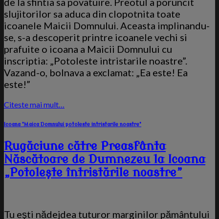
de la sfintia sa povatuire. Preotul a poruncit
slujitorilor sa aduca din clopotnita toate
icoanele Maicii Domnului. Aceasta implinandu-
se, s-a descoperit printre icoanele vechi si
prafuite o icoana a Maicii Domnului cu
inscriptia: „Potoleste intristarile noastre”.
Vazand-o, bolnava a exclamat: „Ea este! Ea
este!”
Citeste mai mult…
Icoana "Maica Domnului potoleste intristarile noastre"
Rugăciune către Preasfânta
Născătoare de Dumnezeu la Icoana
„Potoleşte întristările noastre”
Tu eşti nădejdea tuturor marginilor pământului